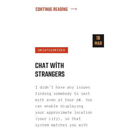
CONTINUE READING
18
MAR
UNCATEGORIZED
CHAT WITH
STRANGERS
I didn’t have any issues
finding somebody to sext
with even at four AM. You
can enable displaying
your approximate location
(your city), so that
system matches you with