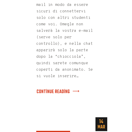
mail in modo da essere
sicuri di connettervi
solo con altri studenti
come voi. Omegle non
salverà la vostra e-mail
(serve solo per
controllo), e nella chat
apparirà solo la parte
dopo la “chiocciola”,
quindi sarete comunque
coperti da anonimato. Se
si vuole inserire…
CONTINUE READING
14
MAR