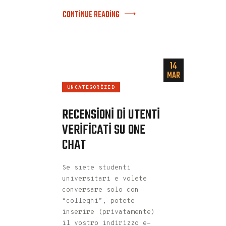
CONTINUE READING
14
MAR
UNCATEGORIZED
RECENSIONI DI UTENTI
VERIFICATI SU ONE
CHAT
Se siete studenti
universitari e volete
conversare solo con
“colleghi”, potete
inserire (privatamente)
il vostro indirizzo e-