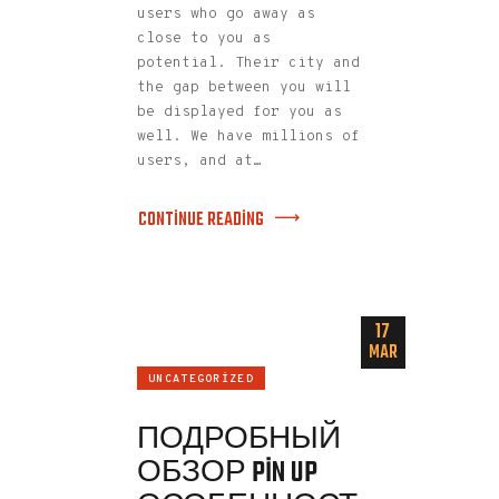
users who go away as
close to you as
potential. Their city and
the gap between you will
be displayed for you as
well. We have millions of
users, and at…
CONTINUE READING
17
MAR
UNCATEGORIZED
ПОДРОБНЫЙ
ОБЗОР PIN UP