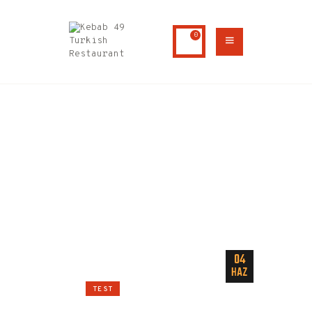
0
HOME
ABOUT US
TEST
MENU
CONTACTS
Home
Tüm yazılar
test
04
HAZ
TEST