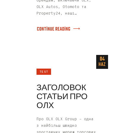
брендам, включаючи OLX,
OLX Autos, Otomoto та
Property24, наші…
CONTINUE READING
04
HAZ
TEST
ЗАГОЛОВОК
СТАТЬИ ПРО
ОЛХ
Про OLX OLX Group – одна
з найбільш швидко
зростаючих мереж торгових